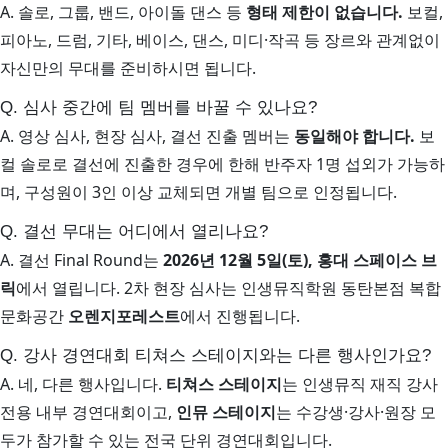
A. 솔로, 그룹, 밴드, 아이돌 댄스 등
형태 제한이 없습니다.
보컬,
피아노, 드럼, 기타, 베이스, 댄스, 미디·작곡 등 장르와 관계없이
자신만의 무대를 준비하시면 됩니다.
Q. 심사 중간에 팀 멤버를 바꿀 수 있나요?
A. 영상 심사, 현장 심사, 결선 진출 멤버는
동일해야 합니다.
보
컬 솔로로 결선에 진출한 경우에 한해 반주자 1명 섭외가 가능하
며, 구성원이 3인 이상 교체되면 개별 팀으로 인정됩니다.
Q. 결선 무대는 어디에서 열리나요?
A. 결선 Final Round는
2026년 12월 5일(토), 홍대 스페이스 브
릭
에서 열립니다. 2차 현장 심사는 인생뮤직학원 동탄본점 복합
문화공간
오렌지포레스트
에서 진행됩니다.
Q. 강사 경연대회 티쳐스 스테이지와는 다른 행사인가요?
A. 네, 다른 행사입니다.
티쳐스 스테이지
는 인생뮤직 재직 강사
전용 내부 경연대회이고,
인뮤 스테이지
는 수강생·강사·원장 모
두가 참가할 수 있는 전국 단위 경연대회입니다.