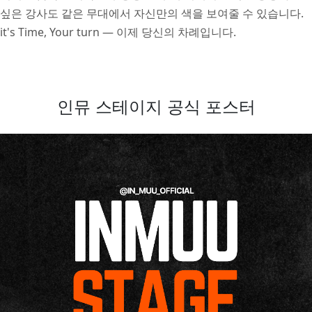
전
싶은 강사도 같은 무대에서 자신만의 색을 보여줄 수 있습니다.
국
it's Time, Your turn — 이제 당신의 차례입니다.
경
연
대
인뮤 스테이지 공식 포스터
회
안
내
(수
강
생
·
강