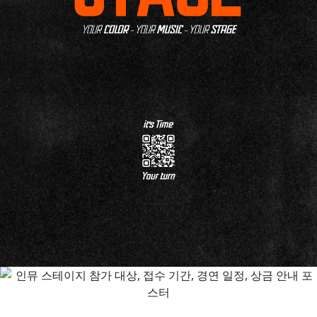
사
·
원
장
참
가)