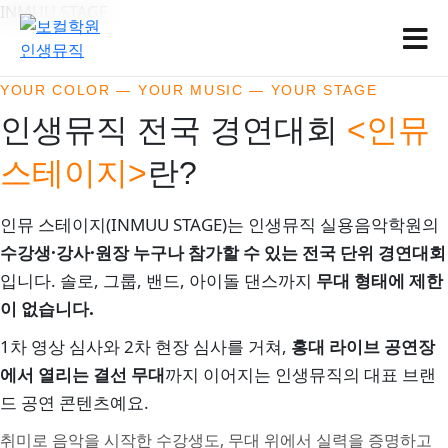
인
INMUU STAGE
뮤
스
YOUR COLOR — YOUR MUSIC — YOUR STAGE
테
인생뮤직 전국 경연대회
<인뮤
이
스테이지>
란?
지
INMUU
인뮤 스테이지(INMUU STAGE)는 인생뮤직 실용음악학원의
STAGE
수강생·강사·원장 누구나 참가할 수 있는 전국 단위 경연대회
|
입니다. 솔로, 그룹, 밴드, 아이돌 댄스까지
무대 형태에 제한
이 없습니다.
인
1차 영상 심사와 2차 현장 심사를 거쳐,
홍대 라이브 공연장
생
에서 열리는 결선 무대
까지 이어지는 인생뮤직의 대표 브랜
뮤
드 공연 콘텐츠예요.
직
취미로 음악을 시작한 수강생도, 무대 위에서 실력을 증명하고